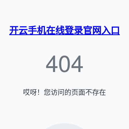
开云手机在线登录官网入口
404
哎呀！您访问的页面不存在